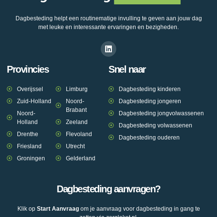
Dagbesteding helpt een routinematige invulling te geven aan jouw dag
met leuke en interessante ervaringen en bezigheden.
Provincies
Snel naar
Overijssel
Limburg
Dagbesteding kinderen
Zuid-Holland
Noord-
Dagbesteding jongeren
Brabant
Noord-
Dagbesteding jongvolwassenen
Holland
Zeeland
Dagbesteding volwassenen
Drenthe
Flevoland
Dagbesteding ouderen
Friesland
Utrecht
Groningen
Gelderland
Dagbesteding aanvragen?
Klik op
Start Aanvraag
om je aanvraag voor dagbesteding in gang te