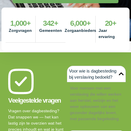
1,000
+
342
+
6,000
+
20
+
Zorgvragen
Gemeenten
Zorgaanbieders
Jaar
ervaring
Voor wie is dagbesteding
bij verslaving bedoeld?
Voor mensen met een
verslaving die willen werken
Veelgestelde vragen
aan herstel, welzijn en het
weer opbouwen van een
Vragen over dagbesteding?
gezonder dagelijks leven,
Dat snappen we — het kan
met passende begeleiding.
lastig zijn te overzien wat het
precies inhoudt en wat je kunt