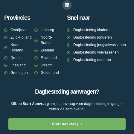
Provincies
Snel naar
Overijssel
Limburg
Dagbesteding kinderen
Zuid-Holland
Noord-
Dagbesteding jongeren
Brabant
Noord-
Dagbesteding jongvolwassenen
Holland
Zeeland
Dagbesteding volwassenen
Drenthe
Flevoland
Dagbesteding ouderen
Friesland
Utrecht
Groningen
Gelderland
Dagbesteding aanvragen?
Klik op
Start Aanvraag
om je aanvraag voor dagbesteding in gang te
zetten via zorgloket.nl.
Start aanvraag