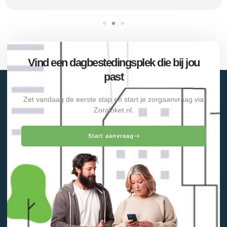
Vind een dagbestedingsplek die bij jou
past
Zet vandaag de eerste stap en start je zorgaanvraag via
Zorgloket.nl.
Start aanvraag