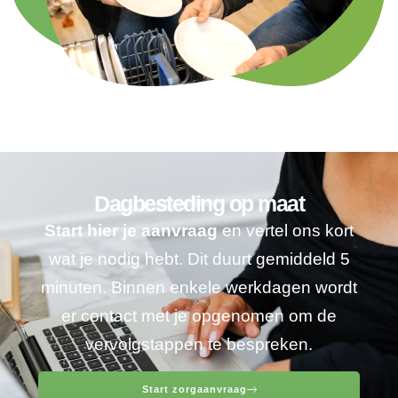
Dagbesteding op maat
Start hier je aanvraag
en vertel ons kort
wat je nodig hebt. Dit duurt gemiddeld 5
minuten. Binnen enkele werkdagen wordt
er contact met je opgenomen om de
vervolgstappen te bespreken.
Start zorgaanvraag