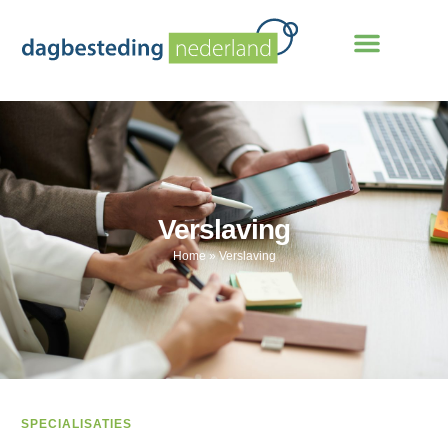
Verslaving
Home
»
Verslaving
SPECIALISATIES