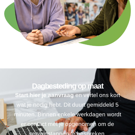
Dagbesteding op maat
Start hier je aanvraag
en vertel ons kort
wat je nodig hebt. Dit duurt gemiddeld 5
minuten. Binnen enkele werkdagen wordt
er contact met je opgenomen om de
vervolgstappen te bespreken.