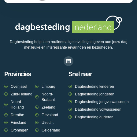
Dagbesteding helpt een routinematige invulling te geven aan jouw dag
met leuke en interessante ervaringen en bezigheden.
Provincies
Snel naar
Overijssel
Limburg
Dagbesteding kinderen
Zuid-Holland
Noord-
Dagbesteding jongeren
Brabant
Noord-
Dagbesteding jongvolwassenen
Holland
Zeeland
Dagbesteding volwassenen
Drenthe
Flevoland
Dagbesteding ouderen
Friesland
Utrecht
Groningen
Gelderland