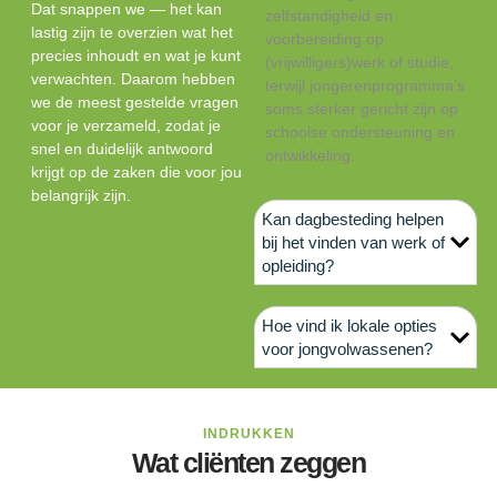
Dat snappen we — het kan
zelfstandigheid en
lastig zijn te overzien wat het
voorbereiding op
precies inhoudt en wat je kunt
(vrijwilligers)werk of studie,
verwachten. Daarom hebben
terwijl jongerenprogramma’s
we de meest gestelde vragen
soms sterker gericht zijn op
voor je verzameld, zodat je
schoolse ondersteuning en
snel en duidelijk antwoord
ontwikkeling.
krijgt op de zaken die voor jou
belangrijk zijn.
Kan dagbesteding helpen
bij het vinden van werk of
opleiding?
Hoe vind ik lokale opties
voor jongvolwassenen?
INDRUKKEN
Wat cliënten zeggen