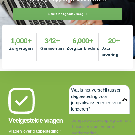
Start zorgaanvraag
1,000
+
342
+
6,000
+
20
+
Zorgvragen
Gemeenten
Zorgaanbieders
Jaar
ervaring
Wat is het verschil tussen
dagbesteding voor
jongvolwassenen en voor
jongeren?
Veelgestelde vragen
Jongvolwassenenprogramma’s
focussen vaak meer op
Vragen over dagbesteding?
werkervaring,