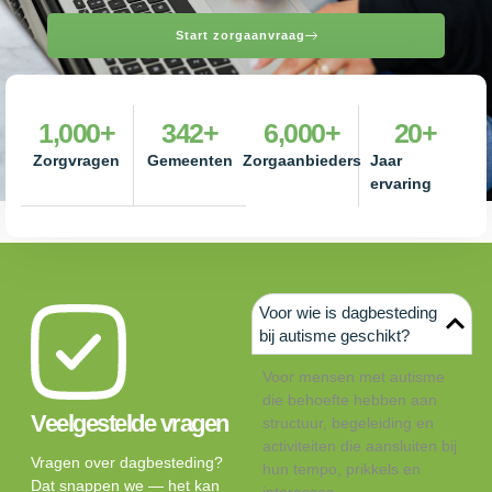
Start zorgaanvraag
1,000
+
342
+
6,000
+
20
+
Zorgvragen
Gemeenten
Zorgaanbieders
Jaar
ervaring
Voor wie is dagbesteding
bij autisme geschikt?
Voor mensen met autisme
die behoefte hebben aan
Veelgestelde vragen
structuur, begeleiding en
activiteiten die aansluiten bij
Vragen over dagbesteding?
hun tempo, prikkels en
Dat snappen we — het kan
interesses.