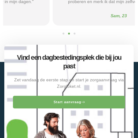
proberen en merk ik dat mijn zelfvertrouwen groeit."
Sam, 23
Vind een dagbestedingsplek die bij jou
past
Zet vandaag de eerste stap en start je zorgaanvraag via
Zorgloket.nl.
Start aanvraag