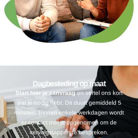
Dagbesteding op maat
Start hier je aanvraag
en vertel ons kort
wat je nodig hebt. Dit duurt gemiddeld 5
minuten. Binnen enkele werkdagen wordt
er contact met je opgenomen om de
vervolgstappen te bespreken.