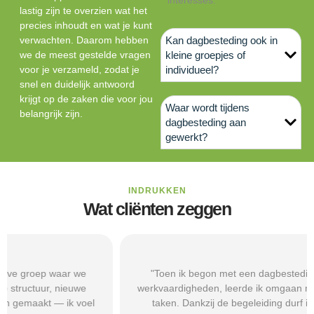
lastig zijn te overzien wat het
precies inhoudt en wat je kunt
verwachten. Daarom hebben
Kan dagbesteding ook in
we de meest gestelde vragen
kleine groepjes of
voor je verzameld, zodat je
individueel?
snel en duidelijk antwoord
krijgt op de zaken die voor jou
Waar wordt tijdens
belangrijk zijn.
dagbesteding aan
gewerkt?
INDRUKKEN
Wat cliënten zeggen
"Toen ik begon met een dagbestedingsplek gericht op
werkvaardigheden, leerde ik omgaan met routines en kleine
taken. Dankzij de begeleiding durf ik nu sollicitaties te