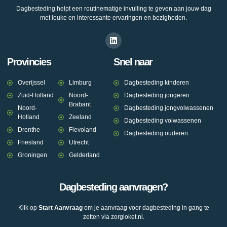
Dagbesteding helpt een routinematige invulling te geven aan jouw dag
met leuke en interessante ervaringen en bezigheden.
Provincies
Snel naar
Overijssel
Limburg
Dagbesteding kinderen
Zuid-Holland
Noord-
Dagbesteding jongeren
Brabant
Noord-
Dagbesteding jongvolwassenen
Holland
Zeeland
Dagbesteding volwassenen
Drenthe
Flevoland
Dagbesteding ouderen
Friesland
Utrecht
Groningen
Gelderland
Dagbesteding aanvragen?
Klik op
Start Aanvraag
om je aanvraag voor dagbesteding in gang te
zetten via zorgloket.nl.