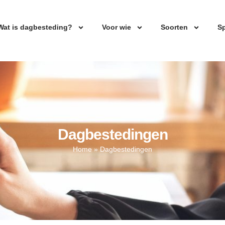
Wat is dagbesteding?
Voor wie
Soorten
Sp
Dagbestedingen
Home
»
Dagbestedingen