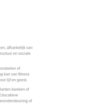
en, afhankelijk van
ructuur en sociale
knutselen of
ng kan van fitness
r lijf en geest.
planten kweken of
 Educatieve
terondersteuning of