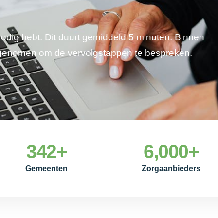
 nodig hebt. Dit duurt gemiddeld 5 minuten. Binnen
pgenomen om de vervolgstappen te bespreken.
342
+
6,000
+
Gemeenten
Zorgaanbieders