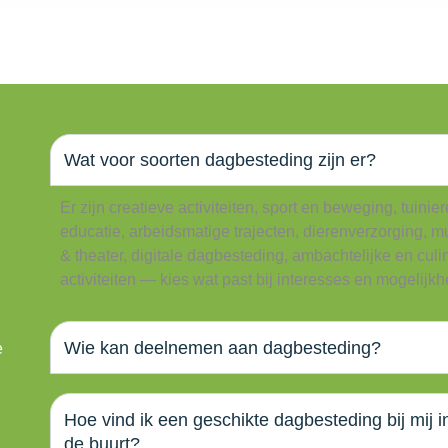
Wat voor soorten dagbesteding zijn er?
Er zijn creatieve activiteiten, sport en beweging, tuinier
educatie, arbeidsmatige trajecten, dierenverzorging, m
& theater, digitale dagbesteding, ambachtelijke en culi
activiteiten — kies wat past bij interesses en mogelijk
Wie kan deelnemen aan dagbesteding?
e
Hoe vind ik een geschikte dagbesteding bij mij i
de buurt?