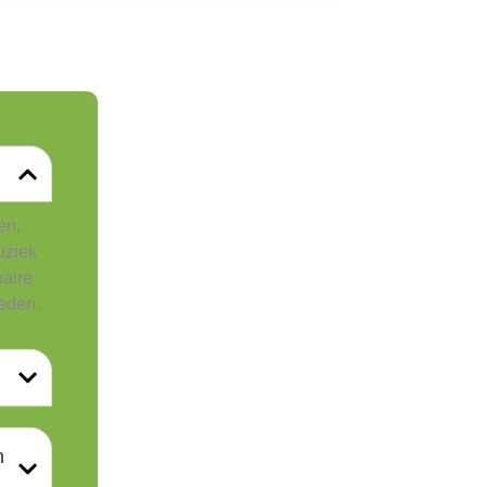
en,
uziek
naire
heden.
n