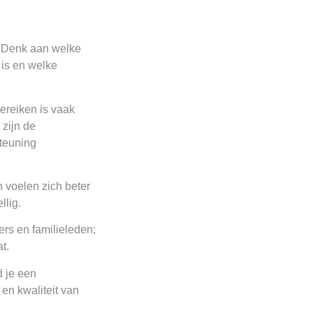
t. Denk aan welke
 is en welke
bereiken is vaak
 zijn de
teuning
 voelen zich beter
llig.
rs en familieleden;
t.
d je een
 en kwaliteit van