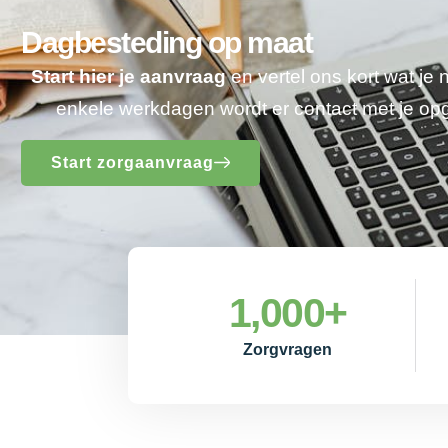
Dagbesteding op maat
Start hier je aanvraag
en vertel ons kort wat je
enkele werkdagen wordt er contact met je o
Start zorgaanvraag
1,000
+
Zorgvragen