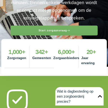
minuten. Binnen enkele werkdagen wordt
er contact met je opgenomen om de
vervolgstappen te bespreken.
Start zorgaanvraag
1,000
+
342
+
6,000
+
20
+
Zorgvragen
Gemeenten
Zorgaanbieders
Jaar
ervaring
Wat is dagbesteding op
een zorgboerderij
precies?