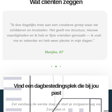
Wat cliënten zeggen
"Toen ik begon met een dagbestedingsplek gericht op
werkvaardigheden, leerde ik omgaan met routines en kleine
taken. Dankzij de begeleiding durf ik nu sollicitaties te
proberen en merk ik dat mijn zelfvertrouwen groeit."
Sam, 23
Vind een dagbestedingsplek die bij jou
past
Zet vandaag de eerste stap en start je zorgaanvraag via
Zorgloket.nl.