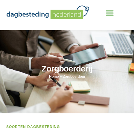
Zorgboerderij
Home
»
Zorgboerderij
SOORTEN DAGBESTEDING