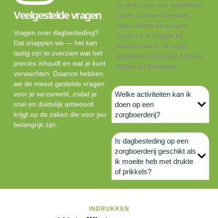
Je doet mee aan activiteiten
Veelgestelde vragen
op en rond de boerderij,
zoals dieren verzorgen,
Vragen over dagbesteding?
tuinieren of helpen bij
Dat snappen we — het kan
boerderijwerk. Je krijgt
lastig zijn te overzien wat het
begeleiding die past bij jouw
precies inhoudt en wat je kunt
tempo en behoeften.
verwachten. Daarom hebben
we de meest gestelde vragen
voor je verzameld, zodat je
Welke activiteiten kan ik
snel en duidelijk antwoord
doen op een
krijgt op de zaken die voor jou
zorgboerderij?
belangrijk zijn.
Is dagbesteding op een
zorgboerderij geschikt als
ik moeite heb met drukte
of prikkels?
INDRUKKEN