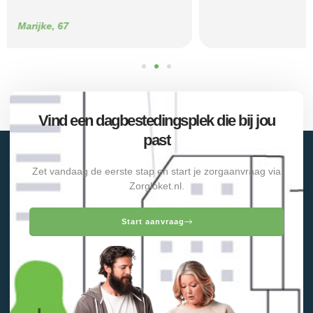
Sam, 23
Vind een dagbestedingsplek die bij jou
past
Zet vandaag de eerste stap en start je zorgaanvraag via
Zorgloket.nl.
Start aanvraag