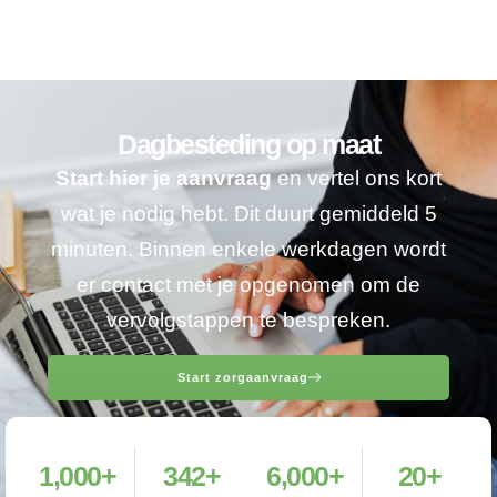
Dagbesteding op maat
Start hier je aanvraag
en vertel ons kort
wat je nodig hebt. Dit duurt gemiddeld 5
minuten. Binnen enkele werkdagen wordt
er contact met je opgenomen om de
vervolgstappen te bespreken.
Start zorgaanvraag
1,000
+
342
+
6,000
+
20
+