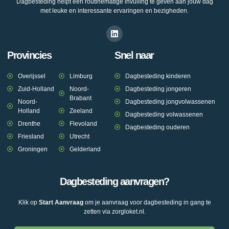
Dagbesteding helpt een routinematige invulling te geven aan jouw dag
met leuke en interessante ervaringen en bezigheden.
Provincies
Snel naar
Overijssel
Limburg
Dagbesteding kinderen
Zuid-Holland
Noord-
Dagbesteding jongeren
Brabant
Noord-
Dagbesteding jongvolwassenen
Holland
Zeeland
Dagbesteding volwassenen
Drenthe
Flevoland
Dagbesteding ouderen
Friesland
Utrecht
Groningen
Gelderland
Dagbesteding aanvragen?
Klik op
Start Aanvraag
om je aanvraag voor dagbesteding in gang te
zetten via zorgloket.nl.