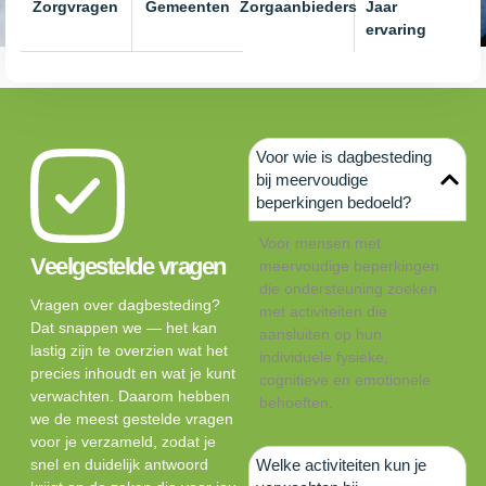
Zorgvragen
Gemeenten
Zorgaanbieders
Jaar
ervaring
Voor wie is dagbesteding
bij meervoudige
beperkingen bedoeld?
Voor mensen met
Veelgestelde vragen
meervoudige beperkingen
die ondersteuning zoeken
Vragen over dagbesteding?
met activiteiten die
Dat snappen we — het kan
aansluiten op hun
lastig zijn te overzien wat het
individuele fysieke,
precies inhoudt en wat je kunt
cognitieve en emotionele
verwachten. Daarom hebben
behoeften.
we de meest gestelde vragen
voor je verzameld, zodat je
snel en duidelijk antwoord
Welke activiteiten kun je