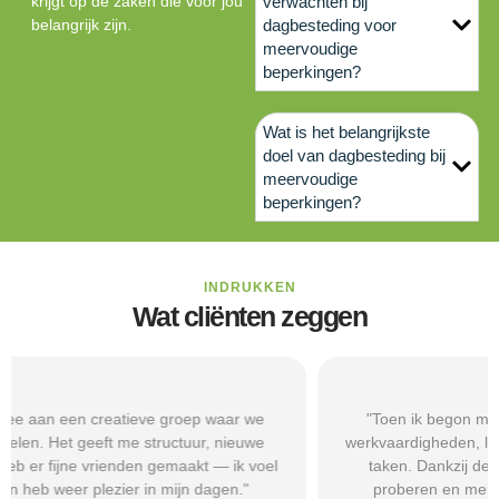
krijgt op de zaken die voor jou
verwachten bij
belangrijk zijn.
dagbesteding voor
meervoudige
beperkingen?
Wat is het belangrijkste
doel van dagbesteding bij
meervoudige
beperkingen?
INDRUKKEN
Wat cliënten zeggen
"Toen ik begon met een dagbestedingsplek gericht op
werkvaardigheden, leerde ik omgaan met routines en kleine
taken. Dankzij de begeleiding durf ik nu sollicitaties te
proberen en merk ik dat mijn zelfvertrouwen groeit."