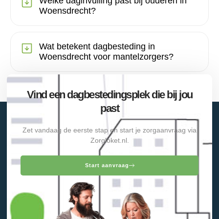
Welke daginvulling past bij ouderen in
Woensdrecht?
Wat betekent dagbesteding in
Woensdrecht voor mantelzorgers?
Vind een dagbestedingsplek die bij jou
past
Zet vandaag de eerste stap en start je zorgaanvraag via
Zorgloket.nl.
Start aanvraag