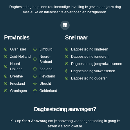
Dagbesteding helpt een routinematige invulling te geven aan jouw dag
met leuke en interessante ervaringen en bezigheden.
Provincies
Snel naar
Overijssel
Limburg
Dagbesteding kinderen
Zuid-Holland
Noord-
Dagbesteding jongeren
Brabant
Noord-
Dagbesteding jongvolwassenen
Holland
Zeeland
Dagbesteding volwassenen
Drenthe
Flevoland
Dagbesteding ouderen
Friesland
Utrecht
Groningen
Gelderland
Dagbesteding aanvragen?
Klik op
Start Aanvraag
om je aanvraag voor dagbesteding in gang te
zetten via zorgloket.nl.