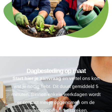
Dagbesteding op maat
Start hier je aanvraag
en vertel ons kort
wat je nodig hebt. Dit duurt gemiddeld 5
minuten. Binnen enkele werkdagen wordt
er contact met je opgenomen om de
vervolgstappen te bespreken.