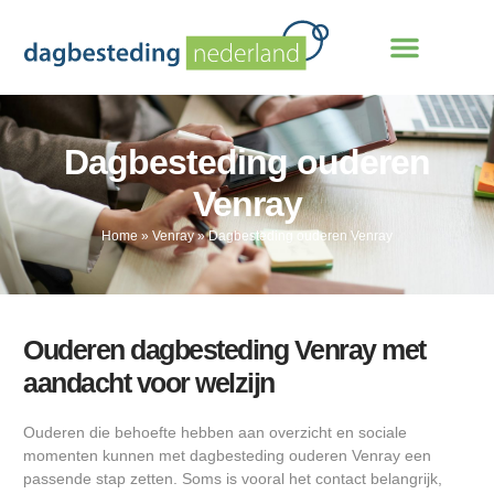
Dagbesteding ouderen
Venray
Home
»
Venray
»
Dagbesteding ouderen Venray
Ouderen dagbesteding Venray met
aandacht voor welzijn
Ouderen die behoefte hebben aan overzicht en sociale
momenten kunnen met dagbesteding ouderen Venray een
passende stap zetten. Soms is vooral het contact belangrijk,