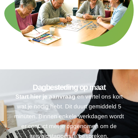
Dagbesteding op maat
Start hier je aanvraag
en vertel ons kort
wat je nodig hebt. Dit duurt gemiddeld 5
minuten. Binnen enkele werkdagen wordt
er contact met je opgenomen om de
vervolgstappen te bespreken.