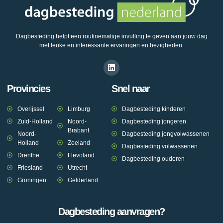
Dagbesteding helpt een routinematige invulling te geven aan jouw dag
met leuke en interessante ervaringen en bezigheden.
Provincies
Snel naar
Overijssel
Limburg
Dagbesteding kinderen
Zuid-Holland
Noord-
Dagbesteding jongeren
Brabant
Noord-
Dagbesteding jongvolwassenen
Holland
Zeeland
Dagbesteding volwassenen
Drenthe
Flevoland
Dagbesteding ouderen
Friesland
Utrecht
Groningen
Gelderland
Dagbesteding aanvragen?