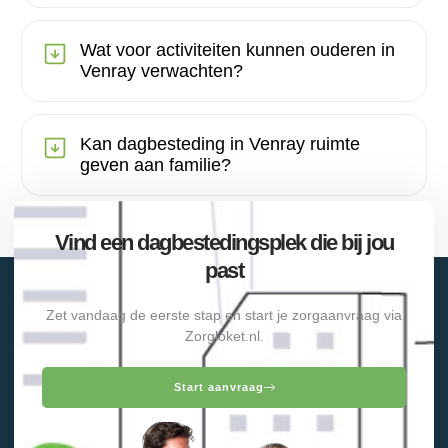
Wat voor activiteiten kunnen ouderen in
Venray verwachten?
Kan dagbesteding in Venray ruimte
geven aan familie?
Vind een dagbestedingsplek die bij jou
past
Zet vandaag de eerste stap en start je zorgaanvraag via
Zorgloket.nl.
Start aanvraag