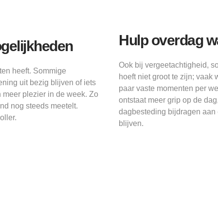
Hulp overdag w
ogelijkheden
Ook bij vergeetachtigheid, s
ten heeft. Sommige
hoeft niet groot te zijn; va
ing uit bezig blijven of iets
paar vaste momenten per wee
 meer plezier in de week. Zo
ontstaat meer grip op de da
and nog steeds meetelt.
dagbesteding bijdragen aan e
ller.
blijven.