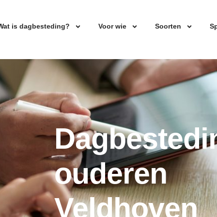
Wat is dagbesteding?
Voor wie
Soorten
Sp
Dagbestedi
ouderen
Veldhoven