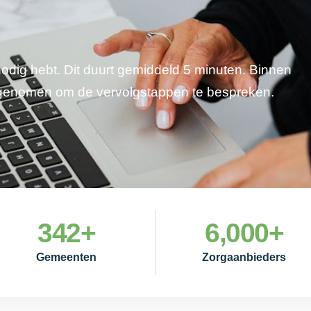
 nodig hebt. Dit duurt gemiddeld 5 minuten. Binnen
pgenomen om de vervolgstappen te bespreken.
342
+
6,000
+
Gemeenten
Zorgaanbieders