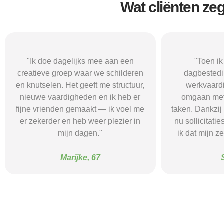
Wat cliënten ze
"Toen ik begon met een
"De buurtgr
dagbestedingsplek gericht op
combineert 
werkvaardigheden, leerde ik
computerspelle
omgaan met routines en kleine
dat ik minder
taken. Dankzij de begeleiding durf ik
leuke din
nu sollicitaties te proberen en merk
begeleiding 
ik dat mijn zelfvertrouwen groeit."
no
Sam, 23
F