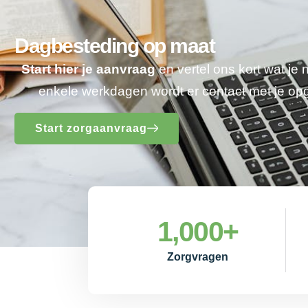
Dagbesteding op maat
Start hier je aanvraag
en vertel ons kort wat je
enkele werkdagen wordt er contact met je o
Start zorgaanvraag
1,000
+
Zorgvragen