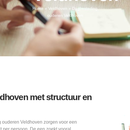
Home
»
Veldhoven
»
Dagbesteding
ouderen Veldhoven
dhoven met structuur en
g ouderen Veldhoven zorgen voor een
ilt per persoon. De een zoekt vooral