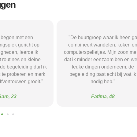
ggen
oep waar ik heen ga
"Ik doe dagelijks mee aan een
wandelen, koken en
creatieve groep waar we schilder
tjes. Mijn zoon merkt
en knutselen. Het geeft me structu
 eenzaam ben en weer
nieuwe vaardigheden en ik heb 
gen onderneem; de
fijne vrienden gemaakt — ik voel
past echt bij wat ik
er zekerder en heb weer plezier 
dig heb."
mijn dagen."
atima, 48
Marijke, 67