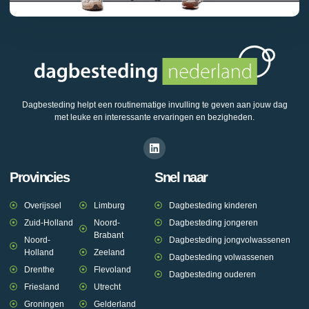
Dagbesteding helpt een routinematige invulling te geven aan jouw dag
met leuke en interessante ervaringen en bezigheden.
Provincies
Snel naar
Overijssel
Limburg
Dagbesteding kinderen
Zuid-Holland
Noord-
Dagbesteding jongeren
Brabant
Noord-
Dagbesteding jongvolwassenen
Holland
Zeeland
Dagbesteding volwassenen
Drenthe
Flevoland
Dagbesteding ouderen
Friesland
Utrecht
Groningen
Gelderland