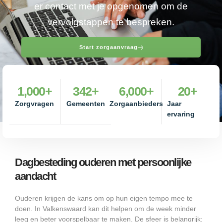
er contact met je opgenomen om de
vervolgstappen te bespreken.
Start zorgaanvraag
1,000
+
342
+
6,000
+
20
+
Zorgvragen
Gemeenten
Zorgaanbieders
Jaar
ervaring
Dagbesteding ouderen met persoonlijke
aandacht
Ouderen krijgen de kans om op hun eigen tempo mee te
doen. In Valkenswaard kan dit helpen om de week minder
leeg en beter voorspelbaar te maken. De sfeer is belangrijk: