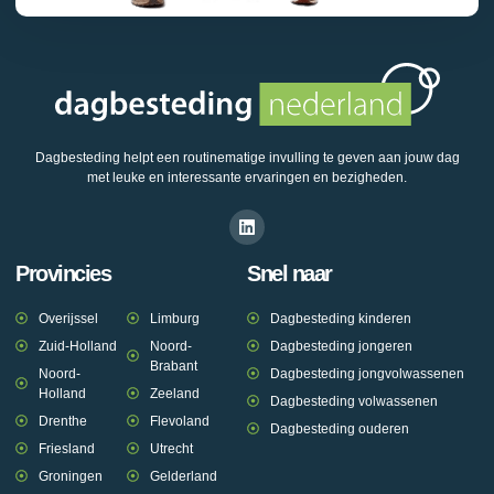
Dagbesteding helpt een routinematige invulling te geven aan jouw dag
met leuke en interessante ervaringen en bezigheden.
Provincies
Snel naar
Overijssel
Limburg
Dagbesteding kinderen
Zuid-Holland
Noord-
Dagbesteding jongeren
Brabant
Noord-
Dagbesteding jongvolwassenen
Holland
Zeeland
Dagbesteding volwassenen
Drenthe
Flevoland
Dagbesteding ouderen
Friesland
Utrecht
Groningen
Gelderland