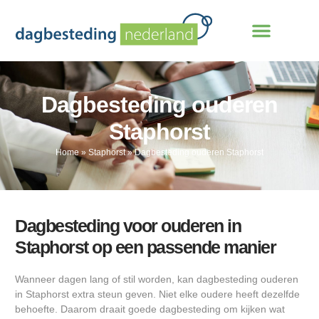
Dagbesteding ouderen
Staphorst
Home
»
Staphorst
»
Dagbesteding ouderen Staphorst
Dagbesteding voor ouderen in
Staphorst op een passende manier
Wanneer dagen lang of stil worden, kan dagbesteding ouderen
in Staphorst extra steun geven. Niet elke oudere heeft dezelfde
behoefte. Daarom draait goede dagbesteding om kijken wat