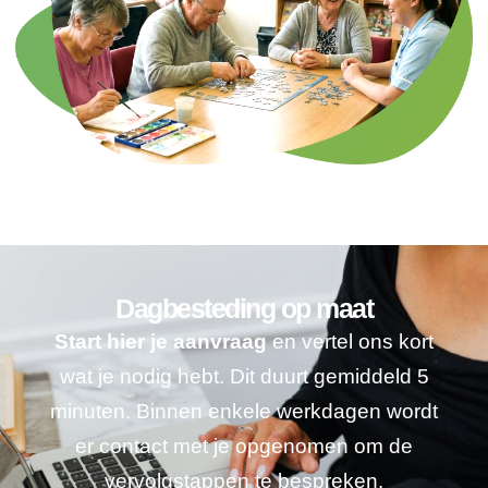
Dagbesteding op maat
Start hier je aanvraag
en vertel ons kort
wat je nodig hebt. Dit duurt gemiddeld 5
minuten. Binnen enkele werkdagen wordt
er contact met je opgenomen om de
vervolgstappen te bespreken.