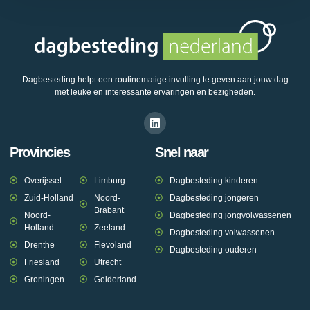
Dagbesteding helpt een routinematige invulling te geven aan jouw dag
met leuke en interessante ervaringen en bezigheden.
Provincies
Snel naar
Overijssel
Limburg
Dagbesteding kinderen
Zuid-Holland
Noord-
Dagbesteding jongeren
Brabant
Noord-
Dagbesteding jongvolwassenen
Holland
Zeeland
Dagbesteding volwassenen
Drenthe
Flevoland
Dagbesteding ouderen
Friesland
Utrecht
Groningen
Gelderland