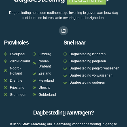
Dagbesteding helpt een routinematige invulling te geven aan jouw dag
met leuke en interessante ervaringen en bezigheden.
Provincies
Snel naar
Overijssel
Limburg
Dagbesteding kinderen
Zuid-Holland
Noord-
Dagbesteding jongeren
Brabant
Noord-
Dagbesteding jongvolwassenen
Holland
Zeeland
Dagbesteding volwassenen
Drenthe
Flevoland
Dagbesteding ouderen
Friesland
Utrecht
Groningen
Gelderland
Dagbesteding aanvragen?
Klik op
Start Aanvraag
om je aanvraag voor dagbesteding in gang te