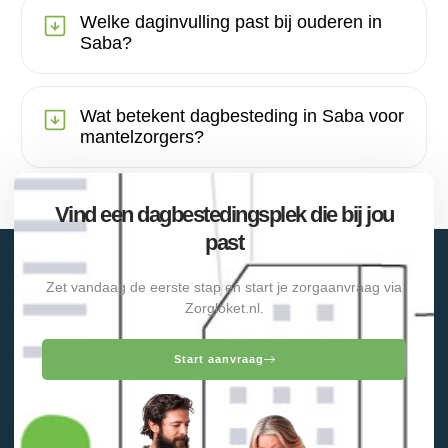
Welke daginvulling past bij ouderen in
Saba?
Wat betekent dagbesteding in Saba voor
mantelzorgers?
Vind een dagbestedingsplek die bij jou
past
Zet vandaag de eerste stap en start je zorgaanvraag via
Zorgloket.nl.
Start aanvraag