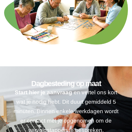
Dagbesteding op maat
Start hier je aanvraag
en vertel ons kort
wat je nodig hebt. Dit duurt gemiddeld 5
minuten. Binnen enkele werkdagen wordt
er contact met je opgenomen om de
vervolgstappen te bespreken.