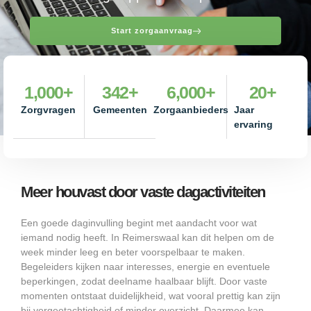
Start zorgaanvraag
1,000
+
342
+
6,000
+
20
+
Zorgvragen
Gemeenten
Zorgaanbieders
Jaar
ervaring
Meer houvast door vaste dagactiviteiten
Een goede daginvulling begint met aandacht voor wat
iemand nodig heeft. In Reimerswaal kan dit helpen om de
week minder leeg en beter voorspelbaar te maken.
Begeleiders kijken naar interesses, energie en eventuele
beperkingen, zodat deelname haalbaar blijft. Door vaste
momenten ontstaat duidelijkheid, wat vooral prettig kan zijn
bij vergeetachtigheid of minder overzicht. Daarmee kan