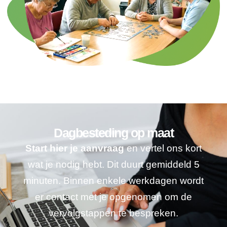
Dagbesteding op maat
Start hier je aanvraag
en vertel ons kort
wat je nodig hebt. Dit duurt gemiddeld 5
minuten. Binnen enkele werkdagen wordt
er contact met je opgenomen om de
vervolgstappen te bespreken.