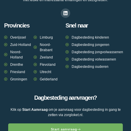
Provincies
Snel naar
Overijssel
Limburg
Dagbesteding kinderen
Zuid-Holland
Noord-
Dagbesteding jongeren
Brabant
Noord-
Dagbesteding jongvolwassenen
Holland
Zeeland
Dagbesteding volwassenen
Drenthe
Flevoland
Dagbesteding ouderen
Friesland
Utrecht
Groningen
Gelderland
Dagbesteding aanvragen?
Klik op
Start Aanvraag
om je aanvraag voor dagbesteding in gang te
zetten via zorgloket.nl.
Start aanvraag