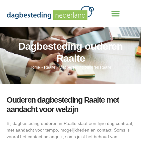
Dagbesteding ouderen
Raalte
Home
»
Raalte
»
Dagbesteding ouderen Raalte
Ouderen dagbesteding Raalte met
aandacht voor welzijn
Bij dagbesteding ouderen in Raalte staat een fijne dag centraal,
met aandacht voor tempo, mogelijkheden en contact. Soms is
vooral het contact belangrijk, soms juist het behoud van