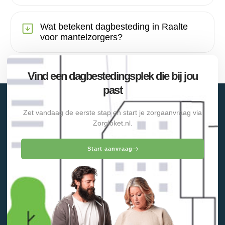
Wat betekent dagbesteding in Raalte
voor mantelzorgers?
Vind een dagbestedingsplek die bij jou
past
Zet vandaag de eerste stap en start je zorgaanvraag via
Zorgloket.nl.
Start aanvraag