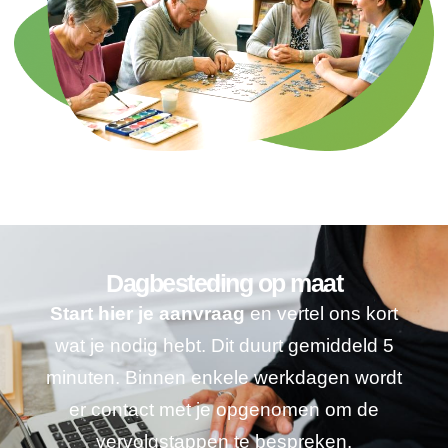
Dagbesteding op maat
Start hier je aanvraag
en vertel ons kort
wat je nodig hebt. Dit duurt gemiddeld 5
minuten. Binnen enkele werkdagen wordt
er contact met je opgenomen om de
vervolgstappen te bespreken.