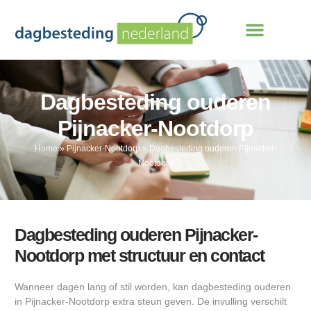
Dagbesteding ouderen
Pijnacker-Nootdorp
Home
»
Pijnacker-Nootdorp
»
Dagbesteding ouderen Pijnacker-
Nootdorp
Dagbesteding ouderen Pijnacker-
Nootdorp met structuur en contact
Wanneer dagen lang of stil worden, kan dagbesteding ouderen
in Pijnacker-Nootdorp extra steun geven. De invulling verschilt