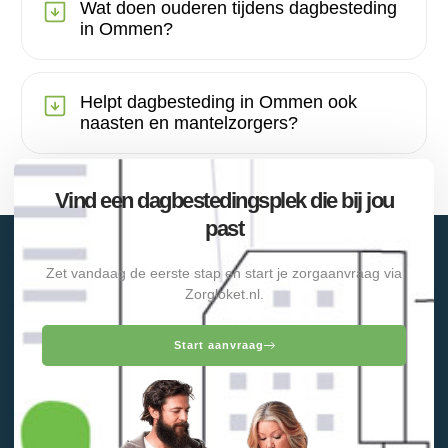
Wat doen ouderen tijdens dagbesteding
in Ommen?
Helpt dagbesteding in Ommen ook
naasten en mantelzorgers?
Vind een dagbestedingsplek die bij jou
past
Zet vandaag de eerste stap en start je zorgaanvraag via
Zorgloket.nl.
Start aanvraag