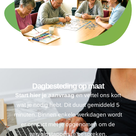
Dagbesteding op maat
Start hier je aanvraag
en vertel ons kort
wat je nodig hebt. Dit duurt gemiddeld 5
minuten. Binnen enkele werkdagen wordt
er contact met je opgenomen om de
vervolgstappen te bespreken.