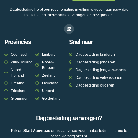
Dagbesteding helpt een routinematige invulling te geven aan jouw dag
met leuke en interessante ervaringen en bezigheden.
Provincies
Snel naar
Overijssel
Limburg
Dagbesteding kinderen
Zuid-Holland
Noord-
Dagbesteding jongeren
Brabant
Noord-
Dagbesteding jongvolwassenen
Holland
Zeeland
Dagbesteding volwassenen
Drenthe
Flevoland
Dagbesteding ouderen
Friesland
Utrecht
Groningen
Gelderland
Dagbesteding aanvragen?
Klik op
Start Aanvraag
om je aanvraag voor dagbesteding in gang te
zetten via zorgloket.nl.