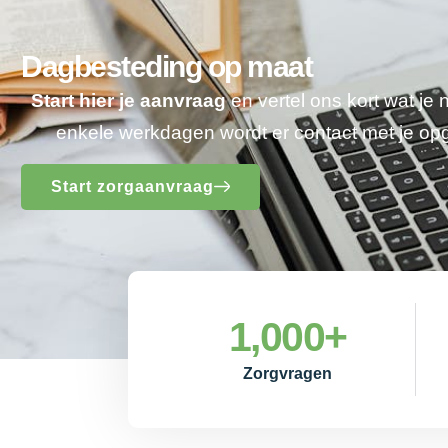
Dagbesteding op maat
Start hier je aanvraag
en vertel ons kort wat je
enkele werkdagen wordt er contact met je o
Start zorgaanvraag
1,000
+
Zorgvragen