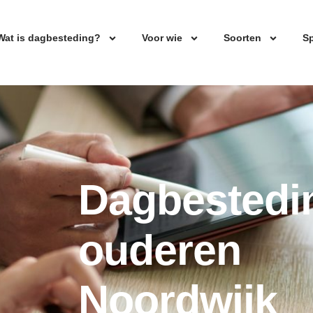
Wat is dagbesteding?
Voor wie
Soorten
Sp
Dagbestedi
ouderen
Noordwijk