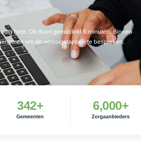
 nodig hebt. Dit duurt gemiddeld 5 minuten. Binnen
pgenomen om de vervolgstappen te bespreken.
342
+
6,000
+
Gemeenten
Zorgaanbieders