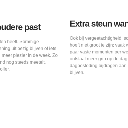
Extra steun wa
oudere past
Ook bij vergeetachtigheid, s
ten heeft. Sommige
hoeft niet groot te zijn; va
ing uit bezig blijven of iets
paar vaste momenten per wee
 meer plezier in de week. Zo
ontstaat meer grip op de da
and nog steeds meetelt.
dagbesteding bijdragen aan e
ller.
blijven.