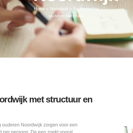
Home
»
Noordwijk
»
Dagbesteding
ouderen Noordwijk
rdwijk met structuur en
g ouderen Noordwijk zorgen voor een
ilt per persoon. De een zoekt vooral