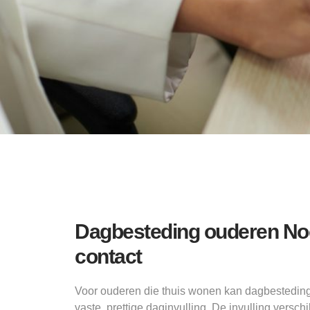
Dagbesteding ouderen Noo
contact
Voor ouderen die thuis wonen kan dagbestedin
vaste, prettige daginvulling. De invulling versch