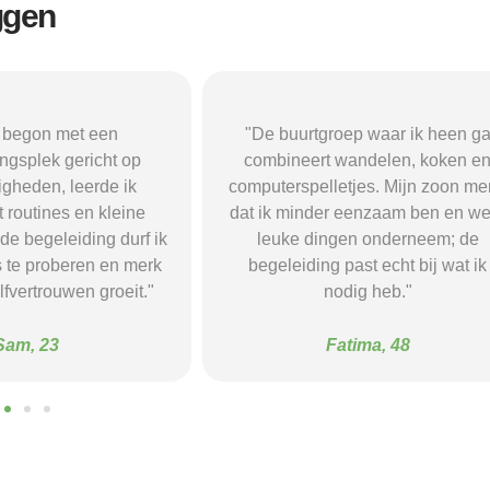
ggen
oep waar ik heen ga
"Ik doe dagelijks mee aan een
wandelen, koken en
creatieve groep waar we schilder
tjes. Mijn zoon merkt
en knutselen. Het geeft me structu
 eenzaam ben en weer
nieuwe vaardigheden en ik heb 
gen onderneem; de
fijne vrienden gemaakt — ik voel
past echt bij wat ik
er zekerder en heb weer plezier 
dig heb."
mijn dagen."
atima, 48
Marijke, 67