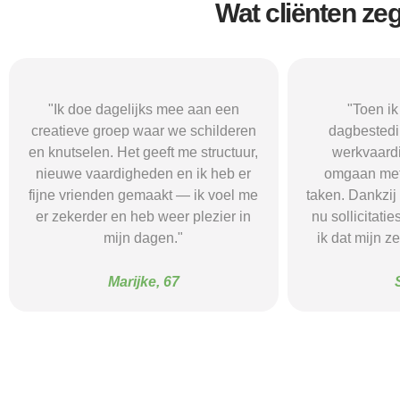
Wat cliënten ze
"Toen ik begon met een
"De buurtgr
dagbestedingsplek gericht op
combineert 
werkvaardigheden, leerde ik
computerspelle
omgaan met routines en kleine
dat ik minder
taken. Dankzij de begeleiding durf ik
leuke din
nu sollicitaties te proberen en merk
begeleiding 
ik dat mijn zelfvertrouwen groeit."
no
Sam, 23
F