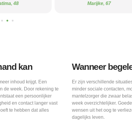
atima, 48
Marijke, 67
emand kan
Wanneer begelei
eer inhoud krijgt. Een
Er zijn verschillende situat
in de week. Door rekening te
minder sociale contacten, moe
tstaat een persoonlijker
mantelzorger die zwaar belas
heid en contact langer vast
week overzichtelijker. Goede
oeft te hebben dat alles
wensen uit het oog te verlie
dagelijks leven.