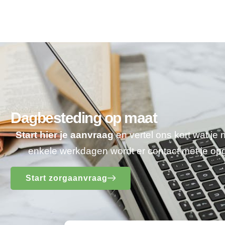
Dagbesteding op maat
Start hier je aanvraag
en vertel ons kort wat je
enkele werkdagen wordt er contact met je o
Start zorgaanvraag