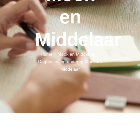
en
Middelaar
Home
»
Mook en Middelaar
»
Dagbesteding ouderen Mook en
Middelaar