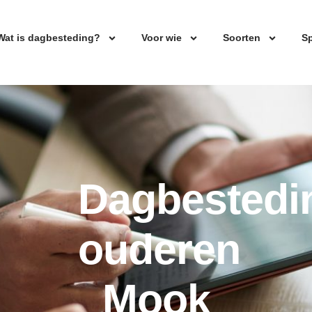
Wat is dagbesteding?
Voor wie
Soorten
Sp
Dagbestedi
ouderen
Mook