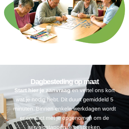
Dagbesteding op maat
Start hier je aanvraag
en vertel ons kort
wat je nodig hebt. Dit duurt gemiddeld 5
minuten. Binnen enkele werkdagen wordt
er contact met je opgenomen om de
vervolgstappen te bespreken.