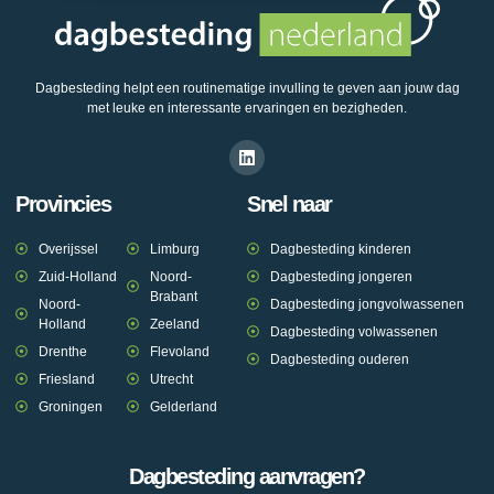
Dagbesteding helpt een routinematige invulling te geven aan jouw dag
met leuke en interessante ervaringen en bezigheden.
Provincies
Snel naar
Overijssel
Limburg
Dagbesteding kinderen
Zuid-Holland
Noord-
Dagbesteding jongeren
Brabant
Noord-
Dagbesteding jongvolwassenen
Holland
Zeeland
Dagbesteding volwassenen
Drenthe
Flevoland
Dagbesteding ouderen
Friesland
Utrecht
Groningen
Gelderland
Dagbesteding aanvragen?