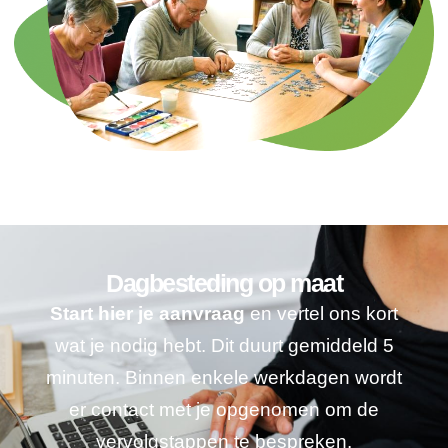
Dagbesteding op maat
Start hier je aanvraag
en vertel ons kort
wat je nodig hebt. Dit duurt gemiddeld 5
minuten. Binnen enkele werkdagen wordt
er contact met je opgenomen om de
vervolgstappen te bespreken.