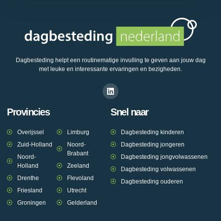
Dagbesteding helpt een routinematige invulling te geven aan jouw dag
met leuke en interessante ervaringen en bezigheden.
Provincies
Snel naar
Overijssel
Limburg
Dagbesteding kinderen
Zuid-Holland
Noord-
Dagbesteding jongeren
Brabant
Noord-
Dagbesteding jongvolwassenen
Holland
Zeeland
Dagbesteding volwassenen
Drenthe
Flevoland
Dagbesteding ouderen
Friesland
Utrecht
Groningen
Gelderland