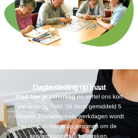
Dagbesteding op maat
Start hier je aanvraag
en vertel ons kort
wat je nodig hebt. Dit duurt gemiddeld 5
minuten. Binnen enkele werkdagen wordt
er contact met je opgenomen om de
vervolgstappen te bespreken.