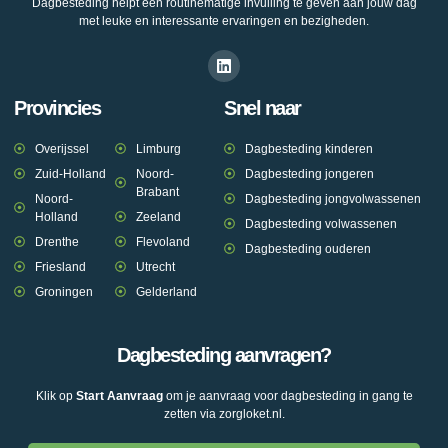
Dagbesteding helpt een routinematige invulling te geven aan jouw dag
met leuke en interessante ervaringen en bezigheden.
Provincies
Snel naar
Overijssel
Limburg
Dagbesteding kinderen
Zuid-Holland
Noord-
Dagbesteding jongeren
Brabant
Noord-
Dagbesteding jongvolwassenen
Holland
Zeeland
Dagbesteding volwassenen
Drenthe
Flevoland
Dagbesteding ouderen
Friesland
Utrecht
Groningen
Gelderland
Dagbesteding aanvragen?
Klik op
Start Aanvraag
om je aanvraag voor dagbesteding in gang te
zetten via zorgloket.nl.