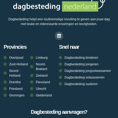
Dagbesteding helpt een routinematige invulling te geven aan jouw dag
met leuke en interessante ervaringen en bezigheden.
Provincies
Snel naar
Overijssel
Limburg
Dagbesteding kinderen
Zuid-Holland
Noord-
Dagbesteding jongeren
Brabant
Noord-
Dagbesteding jongvolwassenen
Holland
Zeeland
Dagbesteding volwassenen
Drenthe
Flevoland
Dagbesteding ouderen
Friesland
Utrecht
Groningen
Gelderland
Dagbesteding aanvragen?