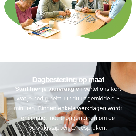
Dagbesteding op maat
Start hier je aanvraag
en vertel ons kort
wat je nodig hebt. Dit duurt gemiddeld 5
minuten. Binnen enkele werkdagen wordt
er contact met je opgenomen om de
vervolgstappen te bespreken.