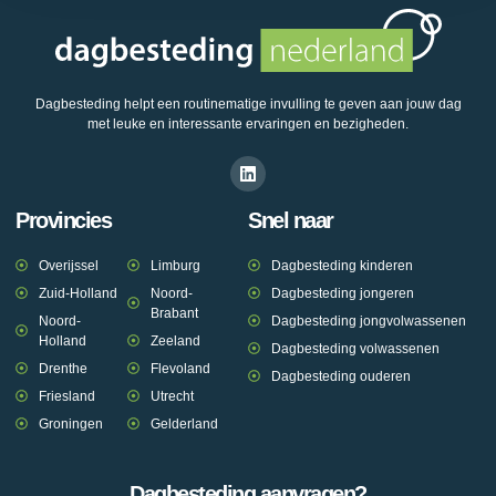
Dagbesteding helpt een routinematige invulling te geven aan jouw dag
met leuke en interessante ervaringen en bezigheden.
Provincies
Snel naar
Overijssel
Limburg
Dagbesteding kinderen
Zuid-Holland
Noord-
Dagbesteding jongeren
Brabant
Noord-
Dagbesteding jongvolwassenen
Holland
Zeeland
Dagbesteding volwassenen
Drenthe
Flevoland
Dagbesteding ouderen
Friesland
Utrecht
Groningen
Gelderland
Dagbesteding aanvragen?