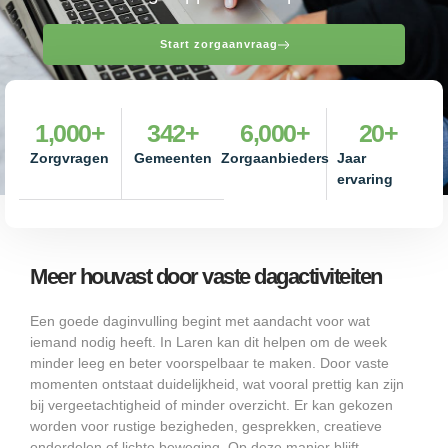
Start zorgaanvraag
1,000
+
342
+
6,000
+
20
+
Zorgvragen
Gemeenten
Zorgaanbieders
Jaar
ervaring
Meer houvast door vaste dagactiviteiten
Een goede daginvulling begint met aandacht voor wat
iemand nodig heeft. In Laren kan dit helpen om de week
minder leeg en beter voorspelbaar te maken. Door vaste
momenten ontstaat duidelijkheid, wat vooral prettig kan zijn
bij vergeetachtigheid of minder overzicht. Er kan gekozen
worden voor rustige bezigheden, gesprekken, creatieve
onderdelen of lichte beweging. Op deze manier blijft