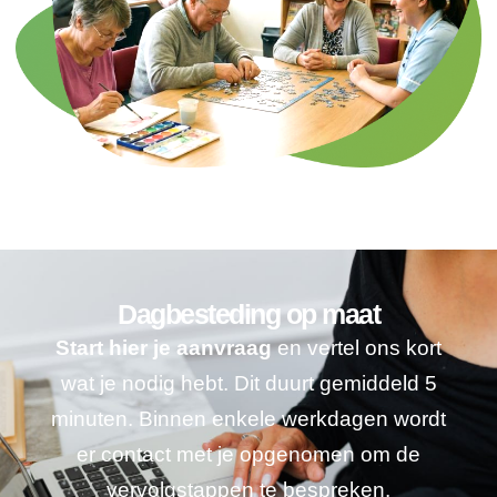
Dagbesteding op maat
Start hier je aanvraag
en vertel ons kort
wat je nodig hebt. Dit duurt gemiddeld 5
minuten. Binnen enkele werkdagen wordt
er contact met je opgenomen om de
vervolgstappen te bespreken.