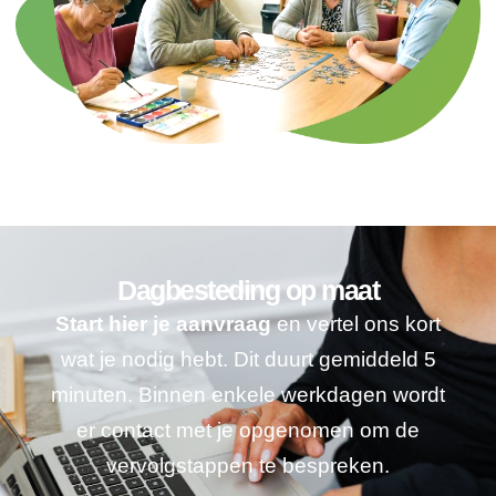
Dagbesteding op maat
Start hier je aanvraag
en vertel ons kort
wat je nodig hebt. Dit duurt gemiddeld 5
minuten. Binnen enkele werkdagen wordt
er contact met je opgenomen om de
vervolgstappen te bespreken.