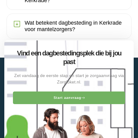
Kerkrade?
Wat betekent dagbesteding in Kerkrade
voor mantelzorgers?
Vind een dagbestedingsplek die bij jou
past
Zet vandaag de eerste stap en start je zorgaanvraag via
Zorgloket.nl.
Start aanvraag