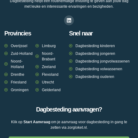
Dagbesteding helpt een routinematige invulling te geven aan jouw dag
met leuke en interessante ervaringen en bezigheden.
Provincies
Snel naar
Overijssel
Limburg
Dagbesteding kinderen
Zuid-Holland
Noord-
Dagbesteding jongeren
Brabant
Noord-
Dagbesteding jongvolwassenen
Holland
Zeeland
Dagbesteding volwassenen
Drenthe
Flevoland
Dagbesteding ouderen
Friesland
Utrecht
Groningen
Gelderland
Dagbesteding aanvragen?
Klik op
Start Aanvraag
om je aanvraag voor dagbesteding in gang te
zetten via zorgloket.nl.