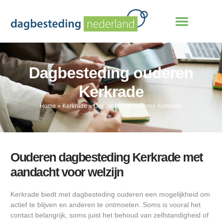
Dagbesteding ouderen
Kerkrade
Home
»
Kerkrade
»
Dagbesteding ouderen Kerkrade
Ouderen dagbesteding Kerkrade met
aandacht voor welzijn
Kerkrade biedt met dagbesteding ouderen een mogelijkheid om
actief te blijven en anderen te ontmoeten. Soms is vooral het
contact belangrijk, soms juist het behoud van zelfstandigheid of