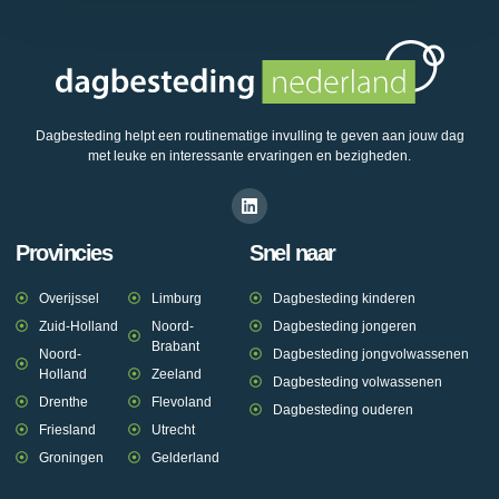
Dagbesteding helpt een routinematige invulling te geven aan jouw dag
met leuke en interessante ervaringen en bezigheden.
Provincies
Snel naar
Overijssel
Limburg
Dagbesteding kinderen
Zuid-Holland
Noord-
Dagbesteding jongeren
Brabant
Noord-
Dagbesteding jongvolwassenen
Holland
Zeeland
Dagbesteding volwassenen
Drenthe
Flevoland
Dagbesteding ouderen
Friesland
Utrecht
Groningen
Gelderland