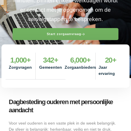
minuten. Binnen enkele werkdagen wordt
er contact met je opgenomen om de
vervolgstappen te bespreken.
Start zorgaanvraag
1,000
+
342
+
6,000
+
20
+
Zorgvragen
Gemeenten
Zorgaanbieders
Jaar
ervaring
Dagbesteding ouderen met persoonlijke
aandacht
Voor veel ouderen is een vaste plek in de week belangrijk.
De sfeer is belangrijk: herkenbaar, veilig en niet te druk.