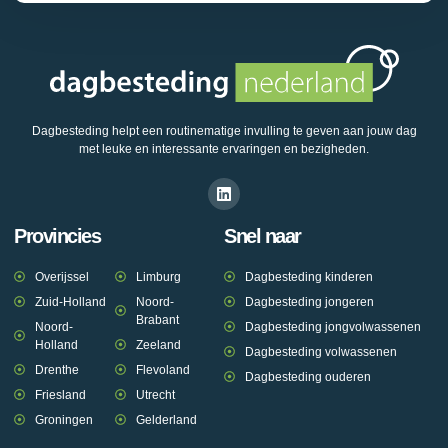
Dagbesteding helpt een routinematige invulling te geven aan jouw dag
met leuke en interessante ervaringen en bezigheden.
Provincies
Snel naar
Overijssel
Limburg
Dagbesteding kinderen
Zuid-Holland
Noord-
Dagbesteding jongeren
Brabant
Noord-
Dagbesteding jongvolwassenen
Holland
Zeeland
Dagbesteding volwassenen
Drenthe
Flevoland
Dagbesteding ouderen
Friesland
Utrecht
Groningen
Gelderland