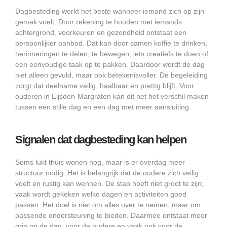
Dagbesteding werkt het beste wanneer iemand zich op zijn
gemak voelt. Door rekening te houden met iemands
achtergrond, voorkeuren en gezondheid ontstaat een
persoonlijker aanbod. Dat kan door samen koffie te drinken,
herinneringen te delen, te bewegen, iets creatiefs te doen of
een eenvoudige taak op te pakken. Daardoor wordt de dag
niet alleen gevuld, maar ook betekenisvoller. De begeleiding
zorgt dat deelname veilig, haalbaar en prettig blijft. Voor
ouderen in Eijsden-Margraten kan dit net het verschil maken
tussen een stille dag en een dag met meer aansluiting.
Signalen dat dagbesteding kan helpen
Soms lukt thuis wonen nog, maar is er overdag meer
structuur nodig. Het is belangrijk dat de oudere zich veilig
voelt en rustig kan wennen. De stap hoeft niet groot te zijn;
vaak wordt gekeken welke dagen en activiteiten goed
passen. Het doel is niet om alles over te nemen, maar om
passende ondersteuning te bieden. Daarmee ontstaat meer
grip op de dag, voor de oudere en vaak ook voor de