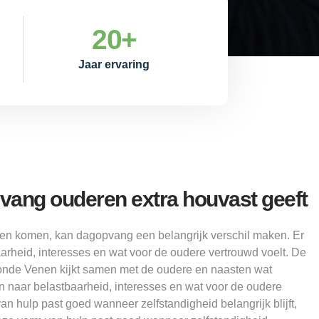
20
+
Jaar ervaring
ang ouderen extra houvast geeft
ten komen, kan dagopvang een belangrijk verschil maken. Er
arheid, interesses en wat voor de oudere vertrouwd voelt. De
Ronde Venen kijkt samen met de oudere en naasten wat
n naar belastbaarheid, interesses en wat voor de oudere
an hulp past goed wanneer zelfstandigheid belangrijk blijft,