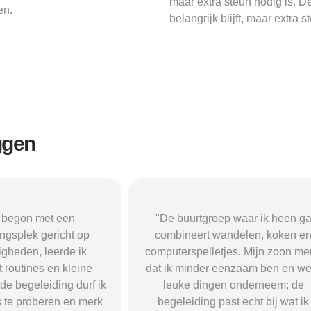
maar extra steun nodig is. 
en.
belangrijk blijft, maar extra s
ggen
oep waar ik heen ga
"Ik doe dagelijks mee aan een
wandelen, koken en
creatieve groep waar we schilder
tjes. Mijn zoon merkt
en knutselen. Het geeft me structu
 eenzaam ben en weer
nieuwe vaardigheden en ik heb 
gen onderneem; de
fijne vrienden gemaakt — ik voel
past echt bij wat ik
er zekerder en heb weer plezier 