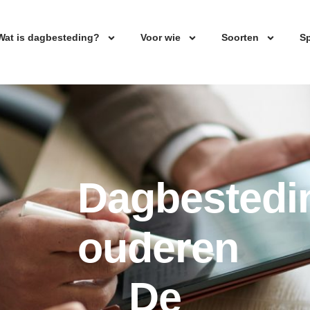
Wat is dagbesteding?
Voor wie
Soorten
Sp
Dagbestedi
ouderen
De