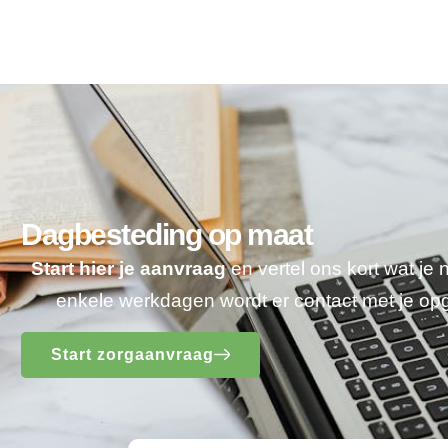
Dagbesteding op maat
Start hier je aanvraag
en vertel ons kort wat je
enkele werkdagen wordt er contact met je o
Start zorgaanvraag