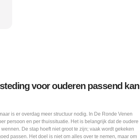
ik dat mijn zelfvertrouwen groeit."
Sam, 23
teding voor ouderen passend kan
maar is er overdag meer structuur nodig. In De Ronde Venen
er persoon en per thuissituatie. Het is belangrijk dat de oudere
an wennen. De stap hoeft niet groot te zijn; vaak wordt gekeken
goed passen. Het doel is niet om alles over te nemen, maar om