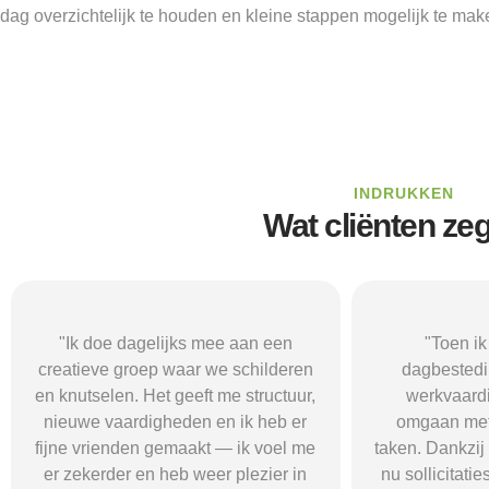
dag overzichtelijk te houden en kleine stappen mogelijk te mak
INDRUKKEN
Wat cliënten ze
"Toen ik begon met een
"De buurtgr
dagbestedingsplek gericht op
combineert 
werkvaardigheden, leerde ik
computerspelle
omgaan met routines en kleine
dat ik minder
taken. Dankzij de begeleiding durf ik
leuke din
nu sollicitaties te proberen en merk
begeleiding 