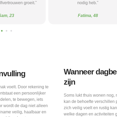
dig heb."
mijn dagen."
atima, 48
Marijke, 67
Wanneer dagbes
nvulling
zijn
ak voelt. Door rekening te
tstaat een persoonlijker
Soms lukt thuis wonen nog, 
 delen, te bewegen, iets
kan de behoefte verschillen p
r wordt de dag niet alleen
zich veilig voelt en rustig k
lname veilig, haalbaar en
welke dagen en activiteiten 