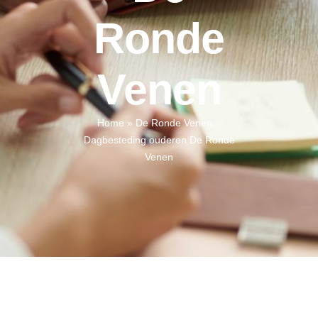
Ronde
Venen
Home
»
De Ronde Venen
»
Dagbesteding ouderen De Ronde
Venen