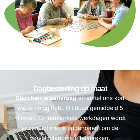
Dagbesteding op maat
Start hier je aanvraag
en vertel ons kort
wat je nodig hebt. Dit duurt gemiddeld 5
minuten. Binnen enkele werkdagen wordt
er contact met je opgenomen om de
vervolgstappen te bespreken.