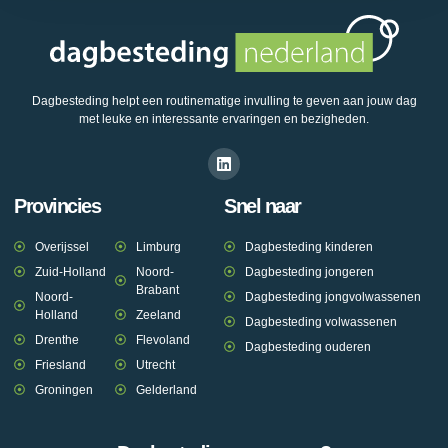
Dagbesteding helpt een routinematige invulling te geven aan jouw dag
met leuke en interessante ervaringen en bezigheden.
Provincies
Snel naar
Overijssel
Limburg
Dagbesteding kinderen
Zuid-Holland
Noord-
Dagbesteding jongeren
Brabant
Noord-
Dagbesteding jongvolwassenen
Holland
Zeeland
Dagbesteding volwassenen
Drenthe
Flevoland
Dagbesteding ouderen
Friesland
Utrecht
Groningen
Gelderland