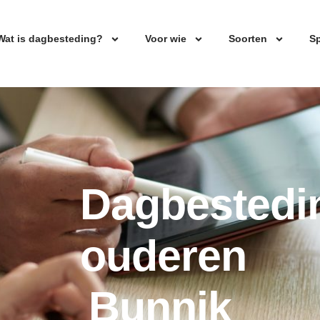
Wat is dagbesteding?
Voor wie
Soorten
Sp
Dagbestedi
ouderen
Bunnik