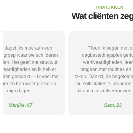
INDRUKKEN
Wat cliënten ze
"Toen ik begon met een
"De buurtgr
dagbestedingsplek gericht op
combineert 
werkvaardigheden, leerde ik
computerspelle
omgaan met routines en kleine
dat ik minder
taken. Dankzij de begeleiding durf ik
leuke din
nu sollicitaties te proberen en merk
begeleiding 
ik dat mijn zelfvertrouwen groeit."
no
Sam, 23
F