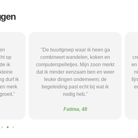
ggen
oep waar ik heen ga
"Ik doe dagelijks mee aan een
wandelen, koken en
creatieve groep waar we schilder
tjes. Mijn zoon merkt
en knutselen. Het geeft me structu
 eenzaam ben en weer
nieuwe vaardigheden en ik heb 
gen onderneem; de
fijne vrienden gemaakt — ik voel
past echt bij wat ik
er zekerder en heb weer plezier 
dig heb."
mijn dagen."
atima, 48
Marijke, 67