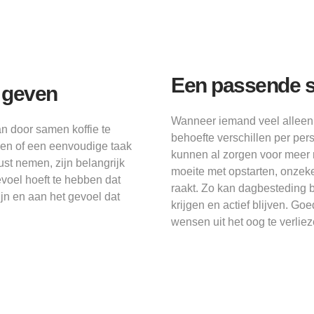
Een passende st
r geven
Wanneer iemand veel alleen 
kan door samen koffie te
behoefte verschillen per per
doen of een eenvoudige taak
kunnen al zorgen voor meer r
ust nemen, zijn belangrijk
moeite met opstarten, onzeker
evoel hoeft te hebben dat
raakt. Zo kan dagbesteding 
jn en aan het gevoel dat
krijgen en actief blijven. Go
wensen uit het oog te verliez