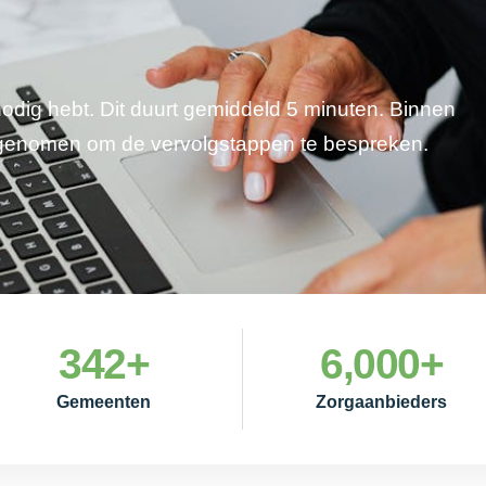
 nodig hebt. Dit duurt gemiddeld 5 minuten. Binnen
pgenomen om de vervolgstappen te bespreken.
342
+
6,000
+
Gemeenten
Zorgaanbieders