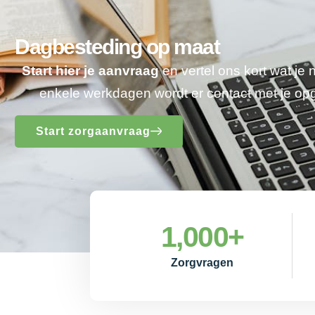
Dagbesteding op maat
Start hier je aanvraag
en vertel ons kort wat je
enkele werkdagen wordt er contact met je o
Start zorgaanvraag
1,000
+
Zorgvragen