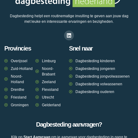
Dagbesteding helpt een routinematige invulling te geven aan jouw dag
met leuke en interessante ervaringen en bezigheden.
Provincies
Snel naar
Overijssel
Limburg
Dagbesteding kinderen
Zuid-Holland
Noord-
Dagbesteding jongeren
Brabant
Noord-
Dagbesteding jongvolwassenen
Holland
Zeeland
Dagbesteding volwassenen
Drenthe
Flevoland
Dagbesteding ouderen
Friesland
Utrecht
Groningen
Gelderland
Dagbesteding aanvragen?
Klik op
Start Aanvraag
om je aanvraag voor dagbesteding in gang te