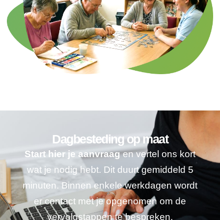
Dagbesteding op maat
Start hier je aanvraag
en vertel ons kort
wat je nodig hebt. Dit duurt gemiddeld 5
minuten. Binnen enkele werkdagen wordt
er contact met je opgenomen om de
vervolgstappen te bespreken.