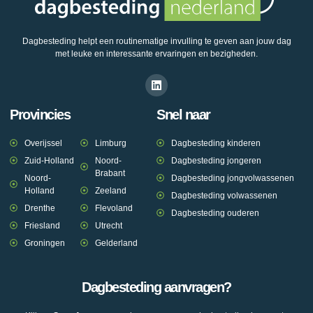
Dagbesteding helpt een routinematige invulling te geven aan jouw dag
met leuke en interessante ervaringen en bezigheden.
Provincies
Snel naar
Overijssel
Limburg
Dagbesteding kinderen
Zuid-Holland
Noord-
Dagbesteding jongeren
Brabant
Noord-
Dagbesteding jongvolwassenen
Holland
Zeeland
Dagbesteding volwassenen
Drenthe
Flevoland
Dagbesteding ouderen
Friesland
Utrecht
Groningen
Gelderland
Dagbesteding aanvragen?