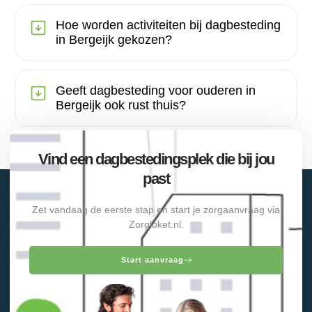
Hoe worden activiteiten bij dagbesteding
in Bergeijk gekozen?
Geeft dagbesteding voor ouderen in
Bergeijk ook rust thuis?
Vind een dagbestedingsplek die bij jou
past
Zet vandaag de eerste stap en start je zorgaanvraag via
Zorgloket.nl.
Start aanvraag